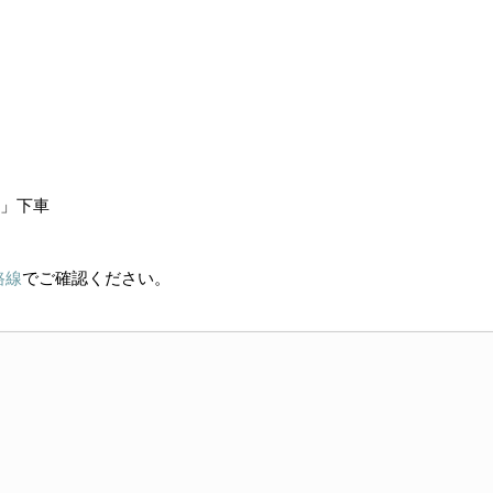
前」下車
路線
でご確認ください。