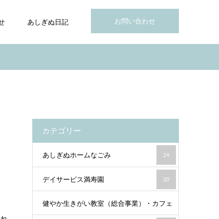
お問い合わせ
せ
あしぎぬ日記
カテゴリー
あしぎぬホームなごみ
24
デイサービス満寿園
20
健やか生きがい教室（総合事業）・カフェ
され