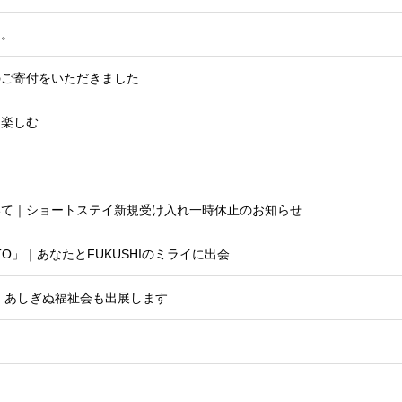
た。
のご寄付をいただきました
て楽しむ
いて｜ショートステイ新規受け入れ一時休止のお知らせ
OTO」｜あなたとFUKUSHIのミライに出会…
5｜あしぎぬ福祉会も出展します