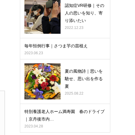
認知症VR研修｜その
人の思いを知り、寄
り添いたい
2022.12.23
毎年恒例行事｜さつま芋の苗植え
2023.06.23
夏の風物詩｜思いを
馳せ、思い出を作る
夏
2025.08.22
特別養護老人ホーム満寿園 春のドライブ
｜京丹後市内…
2023.04.28