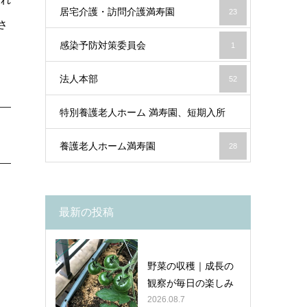
居宅介護・訪問介護満寿園
23
20
さ
感染予防対策委員会
1
法人本部
52
特別養護老人ホーム 満寿園、短期入所
養護老人ホーム満寿園
28
41
最新の投稿
野菜の収穫｜成長の
観察が毎日の楽しみ
2026.08.7