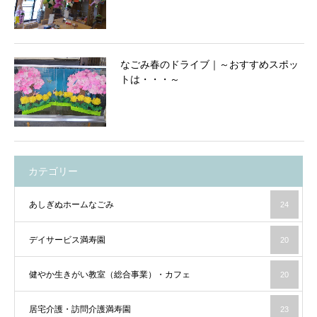
なごみ春のドライブ｜～おすすめスポッ
トは・・・～
カテゴリー
あしぎぬホームなごみ
24
デイサービス満寿園
20
健やか生きがい教室（総合事業）・カフェ
20
居宅介護・訪問介護満寿園
23