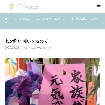
ーム
あしぎぬ日記
あしぎぬホームなごみ
七夕飾り/願いを込め
法人概要
て
事業紹介
七夕飾り/願いを込めて
公開情報
2025.07.18
あしぎぬホームなごみ
採用情報
お知らせ
あしぎぬ日記