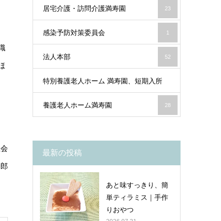
居宅介護・訪問介護満寿園
23
20
感染予防対策委員会
1
職
法人本部
52
ほ
特別養護老人ホーム 満寿園、短期入所
養護老人ホーム満寿園
28
40
祉会
最新の投稿
一郎
あと味すっきり、簡
単ティラミス｜手作
りおやつ