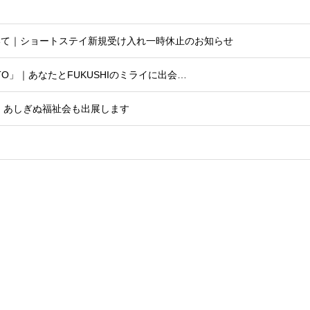
いて｜ショートステイ新規受け入れ一時休止のお知らせ
OTO」｜あなたとFUKUSHIのミライに出会…
5｜あしぎぬ福祉会も出展します