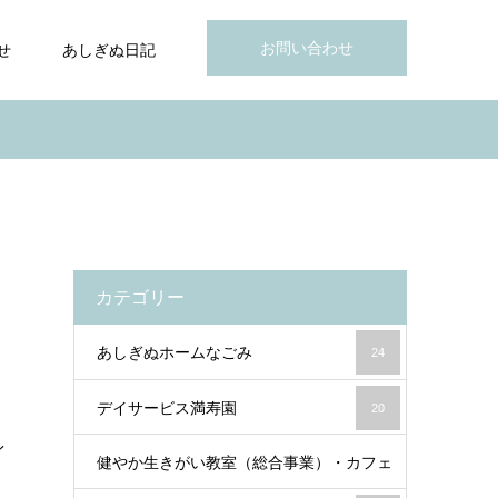
お問い合わせ
せ
あしぎぬ日記
カテゴリー
あしぎぬホームなごみ
24
デイサービス満寿園
20
イ
健やか生きがい教室（総合事業）・カフェ