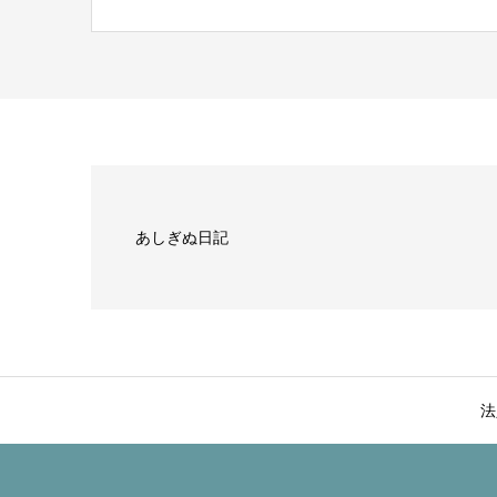
あしぎぬ日記
法