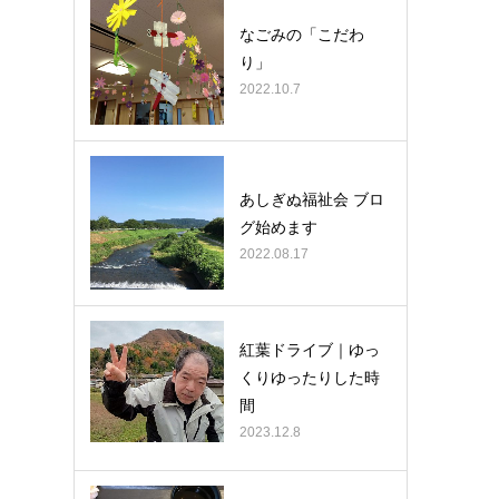
なごみの「こだわ
り」
2022.10.7
あしぎぬ福祉会 ブロ
グ始めます
2022.08.17
紅葉ドライブ｜ゆっ
くりゆったりした時
間
2023.12.8