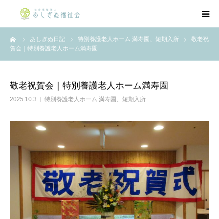
ーム
あしぎぬ日記
特別養護老人ホーム 満寿園、短期入所
敬老祝
法人概要
賀会｜特別養護老人ホーム満寿園
事業紹介
敬老祝賀会｜特別養護老人ホーム満寿園
公開情報
2025.10.3
特別養護老人ホーム 満寿園、短期入所
採用情報
お知らせ
あしぎぬ日記